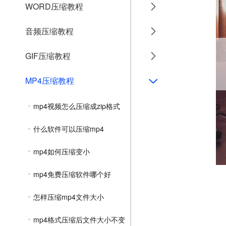
WORD压缩教程
音频压缩教程
GIF压缩教程
MP4压缩教程
mp4视频怎么压缩成zip格式
什么软件可以压缩mp4
mp4如何压缩变小
mp4免费压缩软件哪个好
怎样压缩mp4文件大小
mp4格式压缩后文件大小不变