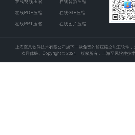
在线视频压缩
在线音频压缩
在线PDF压缩
在线GIF压缩
在线PPT压缩
在线图片压缩
上海至凤软件技术有限公司
旗下一款免费的解压缩全能王软件，支持
欢迎体验。Copyright © 2024 版权所有：上海至凤软