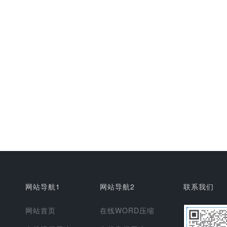
网站导航1
网站导航2
联系我们
网站首页
在线WORD压缩