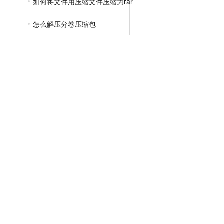
如何将文件用压缩文件压缩为rar
怎么解压分卷压缩包
怎样把文件夹压缩成压缩包
三个压缩包怎么一起解压
手机上怎么解压rar压缩包
如何压缩文件夹打包发送
怎样把多个压缩文件压缩成一个压缩文件
压缩包2个g解压出来多少
如何将压缩包解压成文件