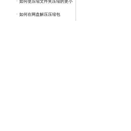
如何使压缩文件夹压缩的更小
如何在网盘解压压缩包
如何将文件夹弄成压缩包
怎么样把压缩文件解压到文件夹里
有解压密码的压缩包怎么解压
没有解压码怎么解压压缩包
分开解压的压缩包如何解压到一起
7zip如何解压带有密码的压缩包
压缩包解压不了怎么解决